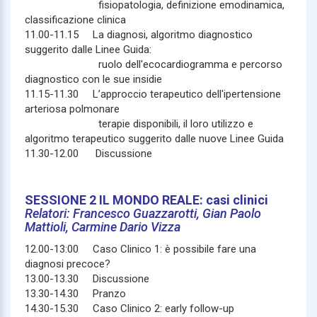
fisiopatologia, definizione emodinamica,
classificazione clinica
11.00-11.15 La diagnosi, algoritmo diagnostico
suggerito dalle Linee Guida:
ruolo dell'ecocardiogramma e percorso
diagnostico con le sue insidie
11.15-11.30 L’approccio terapeutico dell'ipertensione
arteriosa polmonare
terapie disponibili, il loro utilizzo e
algoritmo terapeutico suggerito dalle nuove Linee Guida
11.30-12.00 Discussione
SESSIONE 2 IL MONDO REALE: casi clinici
Relatori: Francesco Guazzarotti, Gian Paolo
Mattioli, Carmine Dario Vizza
12.00-13:00 Caso Clinico 1: è possibile fare una
diagnosi precoce?
13.00-13.30 Discussione
13.30-14.30 Pranzo
14.30-15.30 Caso Clinico 2: early follow-up